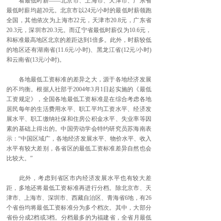
看最低时薪——北京市、上海市、天津市、广东省
最低时薪均超20元。北京市以24元/小时的最低时薪领跑
全国，其他依次为上海市22元，天津市20.8元，广东省
20.3元，深圳市20.3元。而辽宁省最低时薪仅为10.6元，
和标准最高地区北京的差距达到1倍多。此外，时薪较低
的地区还有湖南省(11.6元/小时)、黑龙江省(12元/小时)
和云南省(13元/小时)。
各地最低工资标准的差异之大，源于各地经济发展
的不均衡。根据人社部于2004年3月1日起实施的《最低
工资规定》，全国各地最低工资标准是在综合考虑各地
居民每年的生活费用水平、职工平均工资水平、经济发
展水平、职工缴纳社保和住房公积金水平、失业率等因
素的基础上得出的。中国劳动学会特约研究员苏海南表
示：“中国区域广，各地经济发展水平、物价水平、收入
水平有较大差别，各省区的最低工资标准差异自然也会
比较大。”
此外，考虑到省区市内经济发展水平也有较大差
距，多地还将最低工资标准再进行分档。除北京市、天
津市、上海市、深圳市、西藏自治区、青海省6地，有26
个省份均将最低工资标准分为多个档次。其中，大部分
省份分成2档或3档。分档最多的为福建省，全省月最低