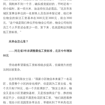
同。我刚来不到一个月，确实感觉挺好的，平时还有一
些小福利，发一些大米、油这些生活必需品。”北京市东
城区某事业单位的一名财务人员告诉本报记者，他们单
位物业的保洁工资基本在3600元至3880元，前台3900
元。“这个钱是我们单位开给物业公司的，物业公司给到
员工个人手里还会更少一些。算下来，也就是刚达到最
低工资标准。”
未来会怎么涨？
——河北省3年未调整最低工资标准，北京今年增加
80元
劳动者希望最低工资标准稳步提高，但雇佣方的想
法则比较复杂。
北京市民陈女士说：“我家小区物业本来雇了一名花
匠，负责整个小区的绿化维护。但是因为工资太低，每
个月只有1700元，他一个月前离职了。”陈女士表示，物
业又是在小区里建快递柜、又是投放商业广告，挣的钱
肯定不少，但就是不愿意给花匠涨工资。“他们就想着挣
钱，现在小区花园里杂草丛生，草都长到了半米高也没