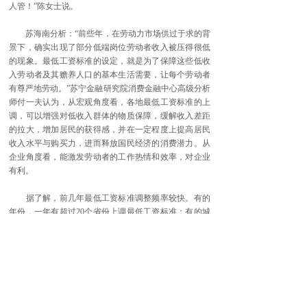
人管！”陈女士说。
苏海南分析：“前些年，在劳动力市场供过于求的背
景下，确实出现了部分低端岗位劳动者收入被压得很低
的现象。最低工资标准的设定，就是为了保障这些低收
入劳动者及其赡养人口的基本生活需要，让每个劳动者
有尊严地劳动。”苏宁金融研究院消费金融中心高级分析
师付一夫认为，从宏观角度看，各地最低工资标准的上
调，可以增强对低收入群体的物质保障，缓解收入差距
的拉大，增加居民的获得感，并在一定程度上提高居民
收入水平与购买力，进而释放国民经济的消费潜力。从
企业角度看，能激发劳动者的工作热情和效率，对企业
有利。
据了解，前几年最低工资标准调整频率较快。有的
年份，一年有超过20个省份上调最低工资标准；有的城
市一年不止一次上调最低工资标准。经过政策调整，目
前各地最低工资标准差距已在逐年缩小。
近两年，最低工资上调的速度和幅度均有所放慢。
有关部门提出，各地应充分考虑当地经济形势发展和企
业实际情况，稳慎把握调整节奏，最低工资标准由“每2