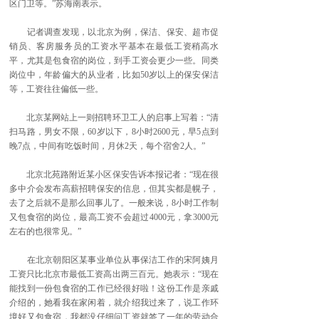
区门卫等。”苏海南表示。
记者调查发现，以北京为例，保洁、保安、超市促
销员、客房服务员的工资水平基本在最低工资稍高水
平，尤其是包食宿的岗位，到手工资会更少一些。同类
岗位中，年龄偏大的从业者，比如50岁以上的保安保洁
等，工资往往偏低一些。
北京某网站上一则招聘环卫工人的启事上写着：“清
扫马路，男女不限，60岁以下，8小时2600元，早5点到
晚7点，中间有吃饭时间，月休2天，每个宿舍2人。”
北京北苑路附近某小区保安告诉本报记者：“现在很
多中介会发布高薪招聘保安的信息，但其实都是幌子，
去了之后就不是那么回事儿了。一般来说，8小时工作制
又包食宿的岗位，最高工资不会超过4000元，拿3000元
左右的也很常见。”
在北京朝阳区某事业单位从事保洁工作的宋阿姨月
工资只比北京市最低工资高出两三百元。她表示：“现在
能找到一份包食宿的工作已经很好啦！这份工作是亲戚
介绍的，她看我在家闲着，就介绍我过来了，说工作环
境好又包食宿，我都没仔细问工资就签了一年的劳动合