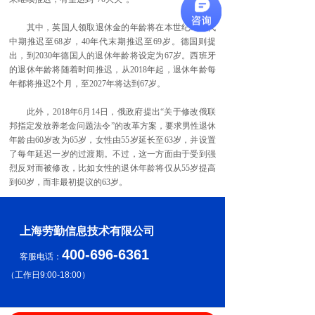
其中，英国人领取退休金的年龄将在本世纪30年代
中期推迟至68岁，40年代末期推迟至69岁。德国则提
出，到2030年德国人的退休年龄将设定为67岁。西班牙
的退休年龄将随着时间推迟，从2018年起，退休年龄每
年都将推迟2个月，至2027年将达到67岁。
此外，2018年6月14日，俄政府提出“关于修改俄联
邦指定发放养老金问题法令”的改革方案，要求男性退休
年龄由60岁改为65岁，女性由55岁延长至63岁，并设置
了每年延迟一岁的过渡期。不过，这一方面由于受到强
烈反对而被修改，比如女性的退休年龄将仅从55岁提高
到60岁，而非最初提议的63岁。
上海劳勤信息技术有限公司
400-696-6361
客服电话：
（
工作日9:00-18:00
）