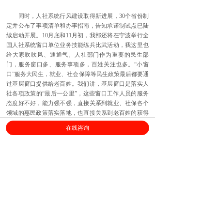
同时，人社系统行风建设取得新进展，30个省份制
定并公布了事项清单和办事指南，告知承诺制试点已陆
续启动开展。10月底和11月初，我部还将在宁波举行全
国人社系统窗口单位业务技能练兵比武活动，我这里也
给大家吹吹风、通通气。人社部门作为重要的民生部
门，服务窗口多、服务事项多，百姓关注也多。“小窗
口”服务大民生，就业、社会保障等民生政策最后都要通
过基层窗口提供给老百姓。我们讲，基层窗口是落实人
社各项政策的“最后一公里”，这些窗口工作人员的服务
态度好不好，能力强不强，直接关系到就业、社保各个
领域的惠民政策落实落地，也直接关系到老百姓的获得
感。所以今年我们深入组织开展以“练兵比武强技能、人
在线咨询
社服务树新风”为主题的窗口业务技能练兵比武活动，就
是要通过这项活动在全系统掀起比学赶超、争当服务标
兵的热潮，推动人社系统服务能力和水平的全面提升。
上海劳勤信息技术有限公司
400-696-6361