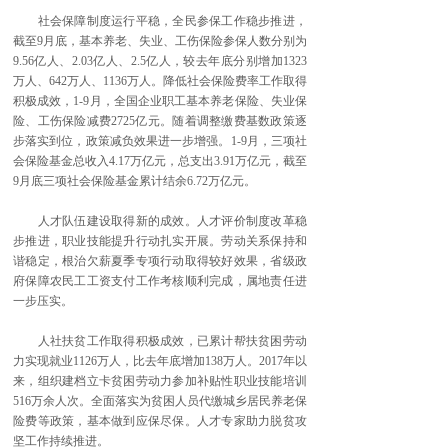
社会保障制度运行平稳，全民参保工作稳步推进，
截至9月底，基本养老、失业、工伤保险参保人数分别为
9.56亿人、2.03亿人、2.5亿人，较去年底分别增加1323
万人、642万人、1136万人。降低社会保险费率工作取得
积极成效，1-9月，全国企业职工基本养老保险、失业保
险、工伤保险减费2725亿元。随着调整缴费基数政策逐
步落实到位，政策减负效果进一步增强。1-9月，三项社
会保险基金总收入4.17万亿元，总支出3.91万亿元，截至
9月底三项社会保险基金累计结余6.72万亿元。
人才队伍建设取得新的成效。人才评价制度改革稳
步推进，职业技能提升行动扎实开展。劳动关系保持和
谐稳定，根治欠薪夏季专项行动取得较好效果，省级政
府保障农民工工资支付工作考核顺利完成，属地责任进
一步压实。
人社扶贫工作取得积极成效，已累计帮扶贫困劳动
力实现就业1126万人，比去年底增加138万人。2017年以
来，组织建档立卡贫困劳动力参加补贴性职业技能培训
516万余人次。全面落实为贫困人员代缴城乡居民养老保
险费等政策，基本做到应保尽保。人才专家助力脱贫攻
坚工作持续推进。