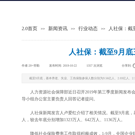
2.0首页
新闻资讯
行业动态
人社保：截至
>>
>>
>>
人社保：截至9月底
作者:
20+劳勤
|
发布时间:
2019-10-22
|
1357
次浏览
|
|
分享到:
截至9月底，基本养老、失业、工伤保险参保人数分别为9.56亿人、2.03亿人、2.5
人力资源社会保障部近日召开2019年第三季度新闻发布
导小组办公室主要负责人回答记者提问。
人社保新闻发言人卢爱红介绍了相关情况。截至9月底，基本养老
人，较去年底分别增加1323万人、642万人、1136万人。
降低社会保险费率工作取得积极成效，1-9月，全国企业职