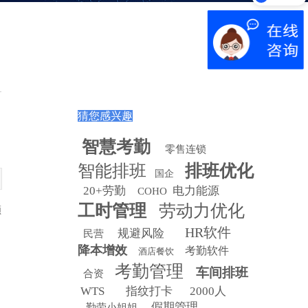
猜您感兴趣
智慧
考勤
零售连锁
智能排班
排班优化
国企
20+劳勤
电力能源
COHO
工时管理
劳动力优化
领
HR软件
规避风险
民营
降本增效
考勤软件
酒店餐饮
考勤管理
车间排班
合资
WTS
指纹打卡
2000人
假期管理
勤劳小姐姐