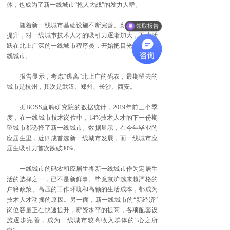
体，也成为了新一线城市“抢人大战”的发力人群。
随着新一线城市基础设施不断完善、薪资福利标准
领取报告
提升，对一线城市技术人才的吸引力逐渐加大，不少活
跃在北上广深的一线城市程序员，开始把目光投向新一
线城市。
报告显示，考虑“逃离”北上广的码农，最期望去的
城市是杭州，其次是武汉、郑州、长沙、西安。
据BOSS直聘研究院的数据统计，2019年前三个季
度，在一线城市技术岗位中，14%技术人才的下一份期
望城市都选择了新一线城市。数据显示，在今年毕业的
应届生里，近四成首选新一线城市发展，而一线城市应
届生吸引力首次跌破30%。
一线城市的码农和应届生将新一线城市作为定居生
活的选择之一，已不是新鲜事。毕竟京沪越来越严格的
户籍政策、高压的工作环境和高额的生活成本，都成为
技术人才动摇的原因。另一面，新一线城市的“新经济”
岗位容量正在快速提升，薪资水平的提高，各项配套设
施逐步完善，成为一线城市较高收入群体的“心之所