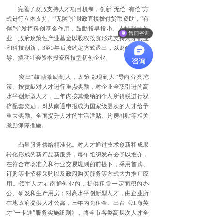
完善了财政支持人才项目机制，创新“无偿+有偿”方
式进行立体支持。“无偿”指财政直接拨付货币资助，“有
偿”指发挥科创基金作用，鼓励投早投小、支持科技创
售前咨询
业，政府政策性产业基金以股权投资形式支持人才创业
和科技创新，3至5年后按约定方式退出，以财政资金引
导、撬动社会资本投资科技型初创企业。
突出“鼓励激励到人，政策兑现到人”导向分类施
策。按贡献对人才进行重点奖励，对企业全职引进的高
水平创新型人才，三年内按其缴纳的个人所得税进行双
倍配套奖励，对从南通申报成为国家级层次的人才给予
重大奖励。全面提升人才的生活津贴、购房补贴等相关
激励保障措施。
凸显服务供给精准化。对人才通过技术创新和成果
转化形成的新产品新服务，每年组织发布会予以推介，
在符合市场准入和行业交易规则的前提下，采用首购、
订购等非招标采购以及政府购买服务等方式大力推广应
用。领军人才在南通创业的，提供租赁一定面积的办
公、研发和生产用房；对高水平创新型人才，由企业所
在地政府提供人才公寓，三年内免租金。出台《江海英
才“一卡通”服务实施细则》，将全市各类高层次人才全