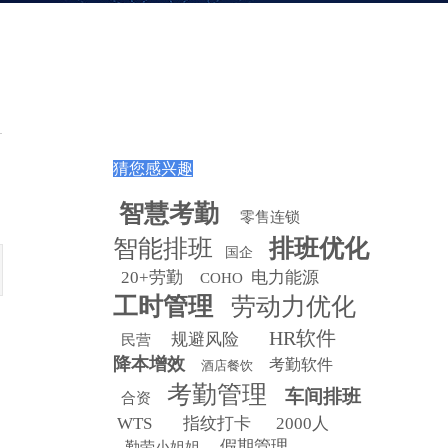
猜您感兴趣
智慧
考勤
零售连锁
智能排班
排班优化
国企
20+劳勤
电力能源
COHO
工时管理
劳动力优化
HR软件
规避风险
民营
降本增效
考勤软件
酒店餐饮
考勤管理
车间排班
合资
WTS
指纹打卡
2000人
假期管理
勤劳小姐姐