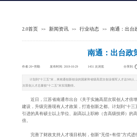
2.0首页
新闻资讯
行业动态
南通：出台
>>
>>
>>
南通：出台政
作者:
20+劳勤
|
发布时间:
2019-10-29
|
1451
次浏览
|
|
分享到:
计划到“十三五”末，来南通创新创业的国家和省级高层次创业领军人才达500人
次双创人才总量较“十二五”末实现翻倍。
近日，江苏省南通市出台《关于实施高层次双创人才倍增计
建设，升级完善现有人才政策，打造创新之都。计划到“十三五
引进的具有硕士以上学位、副高以上职称（含高级技师）的高水
倍。
完善了财政支持人才项目机制，创新“无偿+有偿”方式进行