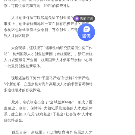
别，可提供最高30万元、100%的保费补贴。
人才创业保险可以说是免除了创业者的后顾之忧，
售前咨询
事实上，创业者杭州地区一直在持有积极开放的态度。
余杭区也始终鼓励大众创新，万众创业，不遗余力地加
强人才特区建设。
大会现场，还颁授了“诺泰生物研究院诺贝尔奖工作
站”、杭州国际人才创业创新园（余杭园区）、浙江余杭
人力资源服务产业园、杭州国际人才俱乐部余杭中心等
一批重要创业创新载体。
现场还连线了海外“千里马驿站”并授牌7个新驿站、
5个新伯乐，凸显余杭对海外高层次人才的求贤若渴和对
多途径引才的积极探索。
此外，余杭制定出台了“全域创新66条”，形成了覆
盖创业、创新、保障等3大领域系统完整的人才政策体
系，建立超100亿元“政府基金+子基金+社会资本”人才项
目扶持基金。
截至目前，余杭累计引进和培育海外高层次人才