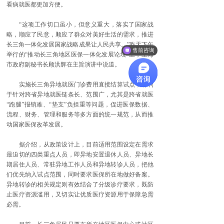
看病就医都更加方便。
“这项工作切口虽小，但意义重大，落实了国家战
略，顺应了民意，顺应了群众对美好生活的需求，推进
长三角一体化发展国家战略成果让人民共享。”昨天下午
售前咨询
举行的“推动长三角地区医保一体化发展论坛”上，上海
市政府副秘书长顾洪辉在主旨演讲中说道。
实施长三角异地就医门诊费用直接结算试点，有利
于针对跨省异地就医链条长、范围广，尤其是跨省就医
“跑腿”报销难、“垫支”负担重等问题，促进医保数据、
流程、财务、管理和服务等多方面的统一规范，从而推
动国家医保改革发展。
据介绍，从政策设计上，目前适用范围设定在需求
最迫切的四类重点人员，即异地安置退休人员、异地长
期居住人员、常驻异地工作人员和异地转诊人员，把他
们优先纳入试点范围，同时要求医保所在地做好备案。
异地转诊的相关规定则有效结合了分级诊疗要求，既防
止医疗资源滥用，又切实让优质医疗资源用于保障急需
必需。