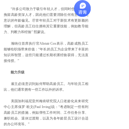
“许多公司致力于吸引年轻人才，但同时也应该考虑
挽留高龄资深人才，因此他们需要消除任何有意识或无
意识的年龄偏见。尽管年轻员工对于新技术有更新颖的
理解，但高龄员工往往拥有其它重要技能，例如教导能
力、判断力和经验” 熙蒙说。
瀚纳仕首席执行官Alistair Cox表示，高龄成熟员工
能够给职场带来价值：“年长的员工为企业带来了丰富的
知识和智慧，这些只能通过长期积累经验获得，无法直
接传授。”
能力升级
雇主必须意识到如何帮助高龄员工。与年轻员工相
比，他们通常拥有一些工作以外的诉求。
美国加利福尼亚州梅肯研究院人口老龄化未来研究
中心主席保罗·欧文(Paul Irving)说：“考虑制定一些有利
高龄员工的措施，例如弹性工作时间、工作任务分享、
兼职机会、退休过渡期，以及为各年龄层员工设计合适
的办公环境等。”