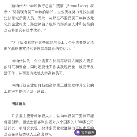
瀚纳仕大中华区执行总监兰熙蒙（Simon Lance）表
示：“随着现有员工年龄的增长，企业仍在努力寻找技能
短缺领域所需人员。因此，与那些不重视员工年龄多元
化的企业相比，那些保留了组织内部关键人才和技能的
企业将更具有技术优势。”
“为了吸引和留住这些成熟的员工，企业需要制定清
晰的战略来支持和管理其老龄化的劳动力。”
瀚纳仕认为，企业需要在技能再培训方面投入更多
的时间和资金，同时还要使工作实践现代化，以便于灵
活工作，从而更有效地支持高龄员工。
瀚纳仕就企业如何鼓励高龄员工继续发挥其全部的
工作潜力提供了以下建议。
消除偏见
许多雇主更青睐年轻人才，认为年轻员工更有可能
促进创新。但波士顿咨询集团对八个国家的1,700家公司
进行的一项研究发现，总体多元化程度超出平均水平的
售前咨询
企业在创新类收入上高出19%。