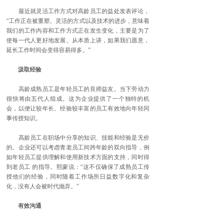
最近就灵活工作方式对高龄员工的益处发表评论，
“工作正在被重塑。灵活的方式以及技术的进步，意味着
我们的工作内容和工作方式正在发生变化，主要是为了
使每一代人更好地发展。从本质上讲，如果我们愿意，
延长工作时间会变得容易得多。”
汲取经验
高龄成熟员工是年轻员工的良师益友。当下劳动力
很快将由五代人组成。这为企业提供了一个独特的机
会，以便让较年长、经验较丰富的员工有效地向年轻同
事传授知识。
高龄员工在职场中分享的知识、技能和经验是无价
的。企业还可以考虑青老员工间跨年龄的双向指导，例
如年轻员工提供理解和使用新技术方面的支持，同时得
到老员工 的指导。熙蒙说：“这不仅确保了成熟员工传
授他们的经验，同时随着工作场所日益数字化和复杂
化，没有人会被时代抛弃。”
有效沟通