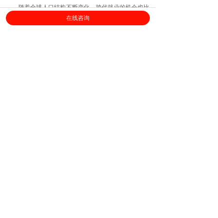
随着全球人口结构不断变化，跨代就业的机会也比
以往任何时候都多。这就意味着人力资源部门将面临许
在线咨询
多过去未曾经历的挑战。人力资源部门应该将这些内容
传达给所有员工，并将老龄化员工问题放在首要位置。
兰熙蒙说：“企业现在真正有机会能够享有多代员工
的福利，那些积极采用多元化人才的团队将能够为过去
那些可能被忽视拥有宝贵技能经验的高龄人才打开大
门！”
上海劳勤信息技术有限公司
400-696-6361
客服电话：
（
工作日9:00-18:00
）