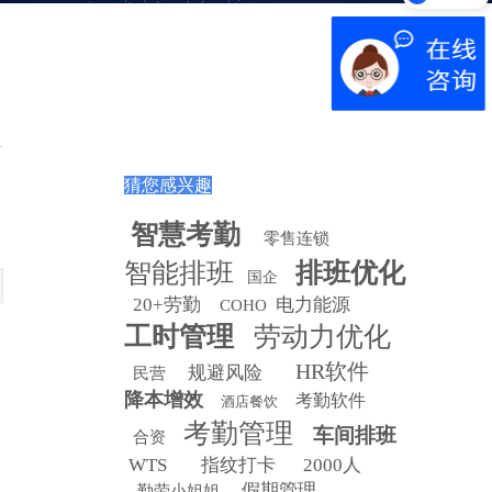
猜您感兴趣
智慧
考勤
零售连锁
智能排班
排班优化
国企
20+劳勤
电力能源
COHO
工时管理
劳动力优化
，
HR软件
规避风险
民营
降本增效
考勤软件
酒店餐饮
考勤管理
车间排班
合资
WTS
指纹打卡
2000人
假期管理
勤劳小姐姐