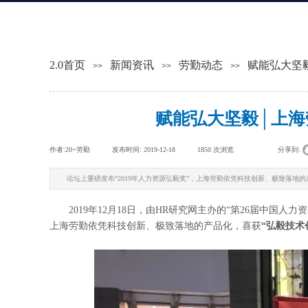
2.0首页
新闻资讯
劳勤动态
赋能弘大坚
>>
>>
>>
赋能弘大坚毅│上海
作者:
20+劳勤
|
发布时间:
2019-12-18
|
1850
次浏览
|
|
分享到:
论坛上重磅发布“2019年人力资源弘毅奖”，上海劳勤依凭科技创新、极致落地的
2019年12月18日，由HR研究网主办的“第26届中国人力
上海劳勤依凭科技创新、极致落地的产品化，喜获
“弘毅技术