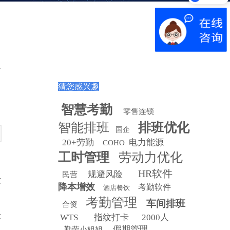
猜您感兴趣
智慧
考勤
零售连锁
智能排班
排班优化
国企
20+劳勤
电力能源
COHO
工时管理
劳动力优化
HR软件
规避风险
民营
技
降本增效
考勤软件
酒店餐饮
考勤管理
车间排班
合资
发
WTS
指纹打卡
2000人
假期管理
勤劳小姐姐