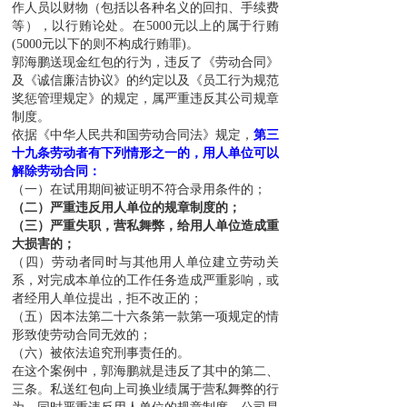
作人员以财物（包括以各种名义的回扣、手续费
等），以行贿论处。在5000元以上的属于行贿
(5000元以下的则不构成行贿罪)。
郭海鹏送现金红包的行为，违反了《劳动合同》
及《诚信廉洁协议》的约定以及《员工行为规范
奖惩管理规定》的规定，属严重违反其公司规章
制度。
依据《中华人民共和国劳动合同法》规定，
第三
十九条劳动者有下列情形之一的，用人单位可以
解除劳动合同：
（一）在试用期间被证明不符合录用条件的；
（二）严重违反用人单位的规章制度的；
（三）严重失职，营私舞弊，给用人单位造成重
大损害的；
（四）劳动者同时与其他用人单位建立劳动关
系，对完成本单位的工作任务造成严重影响，或
者经用人单位提出，拒不改正的；
（五）因本法第二十六条第一款第一项规定的情
形致使劳动合同无效的；
（六）被依法追究刑事责任的。
在这个案例中，郭海鹏就是违反了其中的第二、
三条。私送红包向上司换业绩属于营私舞弊的行