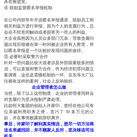
杀在摇篮里。
④ 鼓励监督匿名举报机制
在公司内部常年开设匿名举报通道，鼓励员工和
相关利益方进行举报。因为个人的贪腐行为，总
会在不经意间触动或者损害另一些人的利益。
大企业虽然因为人员众多部门冗杂，导致贪腐问
题出现后很难在第一时间被企业所有人察觉，所
以匿名举报是一个比较好发现问题的途径。
⑤ 必要时采取警方合作
针对一些问题比较大或者涉及外部因素较多的情
况，可以直接和警方合作，作为经济犯罪问题立
案调查，这也是震慑机制的一环。京东等大厂以
往都有这样的案例，社会上反响较好。
企业管理者怎么做
当然，除了以上这些制度，企业的管理者同样会
对贪腐行为坚决抵制严肃处理。
比如恒大集团的创始人许家印，曾经在他公司有
位亲戚利用职务之便，贪污了 30 多万元的公
款，并在事情败露前辞职离开。
事后，许家印了解到真实情况，想尽一切方法将
这名亲戚找回，并不顾家人反对，坚决移送司法
机关。