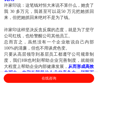
许家印说：这笔钱对恒大来说不算什么，她贪了
我 30 多万元，我甚至可以花50 万元把她抓回
来，但把她抓回来绝对不是为了钱。
许家印这样坚决反贪反腐的态度，就是为了坚守
公司红线，也给警醒公司其他员工。
总而言之，虽然没有一个企业敢说自己内部
100%的清廉，但也不用谈虎色变。
只要从高层领导到基层员工都遵守公司规章制
度，我们HR也时刻帮助企业完善制度，就能很
大程度上帮助企业内部健康发展，
从而形成高效
自驱力，在和外部其他企业的竞争中，脱颖而
在线咨询
出。
让我们回到本次的话题
能不能辞退处理
公司判定“不能胜任工作”，是否能辞退处理？
值得注意的是：
公司需与员工明确“不能胜任”的
判定标准：
1.岗位职责2.考核方式3.考核重点，
遵循以上。
公司解除劳动合同并无不妥。