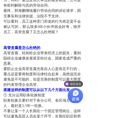
为，同时严重违反用人单位的规章制度，公司是
有权利解除与其的劳动合同。
最终，郭海鹏继续履行劳动合同的诉讼请求，因
无事实和法律依据，法院不予支持。
可以看到，员工这种歪门邪道的行为肯定是不会
被认可的，那么很多HR小伙伴就会好奇，除开
员工，高管贪腐了又怎么杜绝呢？
高管贪腐是怎么杜绝的
高管贪腐，轻则给企业带来经济上的损失，重则
阻碍企业健康发展甚至给社会、国家造成严重的
恶果。
要防止企业高管贪腐光靠自人心是肯定不行的，
重点还是要将制度和法律结合起来，虽然说完全
售前咨询
避免是不可能的，但是完善的制度可以最大限度
领取报告
的约束管理企业高管。
搭建这样的制度可以从以下几个方面出发：
① 充分运用职务轮换制度
职务轮换主要针对于各分公司、各区域主要负责
人，最好是3-5年一轮换。
不要让某一个人长期在一个固定管理岗位，这样
可以避免高层人员在某个环节，长期任职后和旁