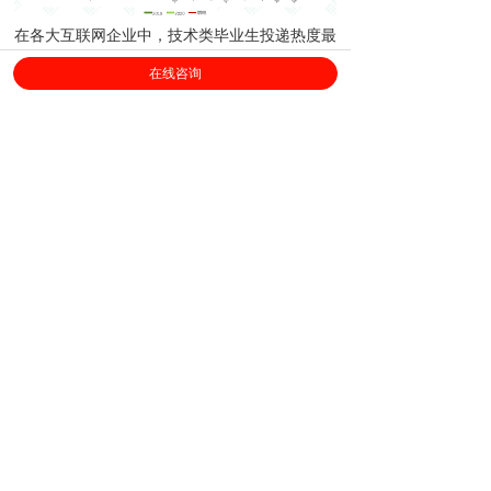
在各大互联网企业中，技术类毕业生投递热度最
高的TOP5企业为：字节跳动、网易、快手、腾
在线咨询
讯、百度。
除此之外，随着视频直播的发展以及疫情对直播
产业的催化，抖音主播、网红艺人、后期剪辑、
B站UP主、星探等特色人才，也在拉勾极受欢
迎。
总体来说，虽然疫情对国民经济带来了一定的冲
击。但是从互联网领域来看，影响并不大：
1. 半数互联网企业HR表示校招计划不会受疫情
影响，29.89%的企业新增或扩增了校招需求。
字节跳动、网易、腾讯等众多大厂都在陆续开放
大量校招职位；