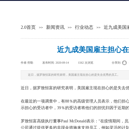
2.0首页
新闻资讯
行业动态
近九成美国
>>
>>
>>
近九成美国雇主担心在
作者:
劳勤
|
发布时间:
2020-09-14
|
1562
次浏览
|
|
分享到:
近日，据罗致恒富的研究表明，美国雇主现在担心的是失去优秀的员工。
近日，据罗致恒富的研究表明，美国雇主现在担心的是失去
在最近的一项调查中，有88％的高级管理人员表示，他们担
示担心的受访者中，39％的受访者将他们的担忧归因于近期
罗致恒富高级执行董事Paul McDonald表示：“在疫情
公司通过提供更多的非现金措施来支持员工，例如灵活的计