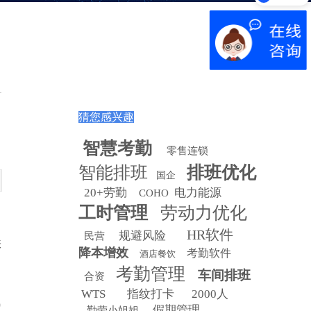
猜您感兴趣
智慧
考勤
零售连锁
智能排班
排班优化
国企
20+劳勤
电力能源
COHO
工时管理
劳动力优化
HR软件
规避风险
民营
表
降本增效
考勤软件
酒店餐饮
考勤管理
车间排班
合资
WTS
指纹打卡
2000人
留
假期管理
勤劳小姐姐