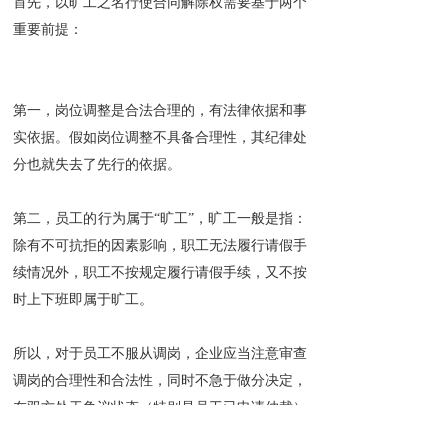
首先，以旷工之名行使合同解除权需要基于两个
重要前提：
第一，岗位调整是合法合理的，有法律依据和事
实依据。假如岗位调整不具备合理性，其纪律处
分也就失去了先行的依据。
第二，员工的行为属于“旷工”，旷工一般是指：
除有不可抗拒的因素影响，职工无法履行请假手
续情况外，职工不按规定履行请假手续，又不按
时上下班即属于旷工。
所以，对于员工不服从调岗，企业应当注意审查
调岗的合理性和合法性，同时不急于做分决定，
在双方处于争议状态（特别是员工已申请仲裁）
的情况下，单方的处分行为往往会被认定为无