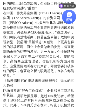
间的差距已经凸显出来，企业应当抓住机会对传
售前咨询
统职场惯例进行‘重塑’”
在中国，作为外企集团（FESCO Group）和德科
集团（The Adecco Group）的合资公司，外企德
科（FESCO Adecco）也参与到此次调研当中，
对受疫情影响的员工与企业管理者进行访谈和数
据收集
。外企德科
CEO倪瀛表示：
“通过调研，
我们可以清楚地看到，倘若企业希望于危机中实
现转型，就必须“重塑常态”来创造一个更具包容
性的职场环境，而企业今天做出的决定，将直接
影响未来的运营与发展。另一方面，企业招聘与
保留人才之战将在工作模式的灵活性、技能培
训、高情商企业管理者、信任机制等方面分胜
负。企业需要倾听各方的声音，即便需要打破传
统的界限，也要建立新的职场规范，令各方都能
受益。”
《后疫情时代的职场未来调研报告》
揭示的五
大趋势：
职场将迎来“混合工作模式“，企业和员工都将从
中获益。
调研数据显示，超过30%受访者，希望
多于50%的工作时间可采用居家或远程办公模
式。此外，74%的受访者表示，相较于疫情爆发