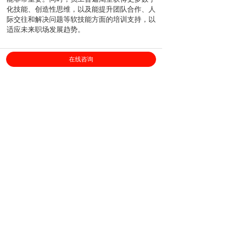
能非常重要。同时，员工普遍渴望获得更多数字
化技能、创造性思维，以及能提升团队合作、人
际交往和解决问题等软技能方面的培训支持，以
适应未来职场发展趋势。
雇主和政府，被普遍认为有责任为员工创造更好
在线咨询
的工作环境。
受访者普遍认为，雇主、政府和员
工三方，对创造和确保一个更美好的职场环境负
有几乎同等的责任。而在全球的调研中，有80%
的受访者认为雇主应承担起更大的责任，这一数
据高于亚洲调研结果的68%。有70％受访者高度
信任政府，并相信未来出现类似危机时能得到政
府支持，远高于全球调研结果的42%。这表明亚
洲各国政府，在疫情期间采取的各项措施受到广
泛认可。在对雇主的信任度方面，则有60%受访
者表示，相信未来出现类似危机时能得到雇主的
支持。
上海劳勤信息技术有限公司
400-696-6361
客服电话：