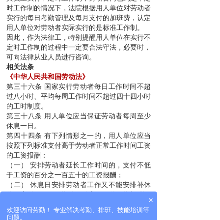
时工作制的情况下，法院根据用人单位对劳动者
实行的每日考勤管理及每月支付的加班费，认定
用人单位对劳动者实际实行的是标准工作制。
因此，作为法律工，特别提醒用人单位在实行不
定时工作制的过程中一定要合法守法，必要时，
可向法律从业人员进行咨询。
相关法条
《中华人民共和国劳动法》
第三十六条 国家实行劳动者每日工作时间不超
过八小时、平均每周工作时间不超过四十四小时
的工时制度。
第三十八条 用人单位应当保证劳动者每周至少
休息一日。
第四十四条 有下列情形之一的，用人单位应当
按照下列标准支付高于劳动者正常工作时间工资
的工资报酬：
（一） 安排劳动者延长工作时间的，支付不低
于工资的百分之一百五十的工资报酬；
（二） 休息日安排劳动者工作又不能安排补休
的，支付不低于工资的百分之二百的工资报酬；
×
（三） 法定休假日安排劳动者工作的，支付不
欢迎访问劳勤！ 专业解决考勤、排班、技能培训等
低于工资的百分之三百的工资报酬。
问题。