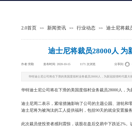
2.0首页
新闻资讯
行业动态
迪士尼将裁员
>>
>>
>>
迪士尼将裁员28000人
作者:
劳勤
|
发布时间:
2020-10-15
|
1171
次浏览
|
|
分享到:
华特迪士尼公司将在下滑的美国度假村业务裁员28000人，为新冠疫情时代最大
华特迪士尼公司将在下滑的美国度假村业务裁员28000人，
迪士尼周二表示，紧缩措施影响了公司的主题公园、游轮和零
迪士尼将为被淘汰的工人提供福利，包括90天的就业安置服
此次裁员使投资者感到震惊，该股在盘后交易中下跌近2%。该