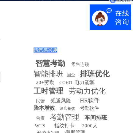
猜您感兴趣
智慧
考勤
零售连锁
智能排班
排班优化
国企
20+劳勤
电力能源
COHO
工时管理
劳动力优化
HR软件
规避风险
民营
。
降本增效
考勤软件
酒店餐饮
考勤管理
车间排班
合资
WTS
指纹打卡
2000人
假期管理
勤劳小姐姐