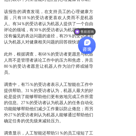
该报告的调查发现，在支持员工的心理健康方
面，只有
18
％的受访者更喜欢人类而不是机器
人。有
34
％的受访者认为机器人提供了一个
自由
评论
的领域，有
30
％的受访者认为机器人
提供了
售前咨询
没有偏见的表达问题的途径
，有
29
％的受访者则
认为机器人对健康相关问题的回答很快速。
此外，根据调查，有
68
％的受访者更愿意与机器
人而不是管理者谈论工作中的压力和焦虑，并且
80
％的受访者愿意让机器人作为治疗师或辅导
员。
调查中，有
75
％的受访者表示人工智能在工作中
提供帮助。
31
％的受访者认为，机器人最大的好
处是提供了能够帮助他们更有效地完成工作所需
的信息。
27
％的受访者认为机器人的任务自动化
功能能够帮助他们减少工作量以防止倦怠；而另
外
27
％的受访者则认为机器人能够通过帮助他们
确定任务的优先级来减轻压力。
调查显示，人工智能还帮助
51
％的员工缩短了工