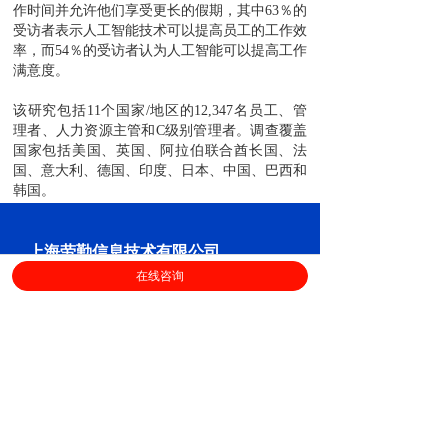
作时间并允许他们
享受
更长的假期，其中
63
％的
受访者表示人工智能技术可以提高员工的工作效
率，而
54
％的受访者认为人工智能可以提高工作
满意度。
该研究包括
11
个国家
/
地区的
12,347
名员工、管
理者、人力资源主管和
C
级别管理者。调查覆盖
国家包括美国、英国、阿拉伯联合酋长国、法
国、意大利、德国、印度、日本、中国、巴西和
韩国。
上海劳勤信息技术有限公司
在线咨询
400-696-6361
客服电话：
（
工作日9:00-18:00
）