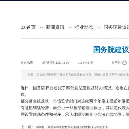
2.0首页
新闻资讯
行业动态
国务院建议
>>
>>
>>
国务院建议
作者:
劳勤
|
发布时间:
2020-11-30
|
1164
次浏览
|
|
分享到:
近日，国务院择要通报了部分意见建议及转办情况。通报在提及关于完善保市场
近日，国务院择要通报了部分意见建议及转办情况。通报在
度。
部分督查组反映，市场监管部门对连续两个年度未报送年度
有意愿继续经营，而企业一旦被吊销营业执照，其法定代表人
理设置休眠条件和程序，承认休眠期间企业合法存续地位，
上一篇：
瀚纳仕：对变革和流程数字化的接受程度将决定中国未来......