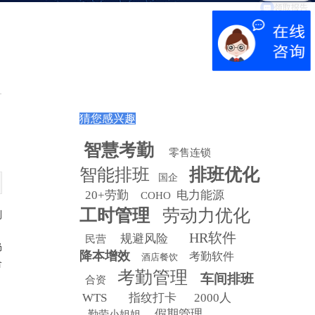
猜您感兴趣
智慧
考勤
零售连锁
智能排班
排班优化
国企
20+劳勤
电力能源
COHO
工时管理
劳动力优化
制
HR软件
规避风险
民营
仍
降本增效
考勤软件
酒店餐饮
合
考勤管理
车间排班
合资
WTS
指纹打卡
2000人
假期管理
勤劳小姐姐