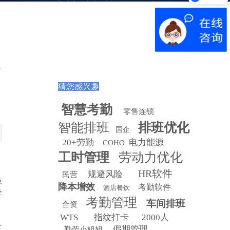
猜您感兴趣
智慧
考勤
零售连锁
智能排班
排班优化
国企
20+劳勤
电力能源
COHO
工时管理
劳动力优化
HR软件
规避风险
民营
员
降本增效
考勤软件
酒店餐饮
经
考勤管理
车间排班
合资
WTS
指纹打卡
2000人
立
假期管理
勤劳小姐姐