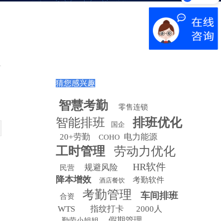
猜您感兴趣
智慧
考勤
零售连锁
智能排班
排班优化
国企
20+劳勤
电力能源
COHO
工时管理
劳动力优化
泛
HR软件
规避风险
民营
降本增效
考勤软件
酒店餐饮
考勤管理
车间排班
合资
WTS
指纹打卡
2000人
假期管理
勤劳小姐姐