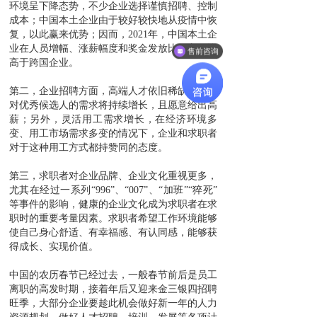
环境呈下降态势，不少企业选择谨慎招聘、控制
成本；中国本土企业由于较好较快地从疫情中恢
复，以此赢来优势；因而，
2021年，中国本土企
业在人员增幅、涨薪幅度和奖金发放比例方面皆
售前咨询
高于跨国企业。
第二，
企业招聘方面，高端人才依旧稀缺，企业
对优秀候选人的需求将持续增长，且愿意给出高
薪；另外，灵活用工需求增长，在经济环境多
变、用工市场需求多变的情况下，企业和求职者
对于这种用工方式都持赞同的态度。
第三，
求职者对企业品牌、企业文化重视更多，
尤其在经过一系列
“996”、“007”、“加班”“猝死”
等事件的影响，健康的企业文化成为求职者在求
职时的重要考量因素。求职者希望工作环境能够
使自己身心舒适、有幸福感、有认同感，能够获
得成长、实现价值。
中国的农历春节已经过去，一般春节前后是员工
离职的高发时期，接着年后又迎来金三银四招聘
旺季，大部分企业要趁此机会做好新一年的人力