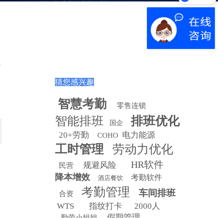
解决方案
猜您感兴趣
智慧
考勤
零售连锁
智能排班
排班优化
国企
行
20+劳勤
电力能源
COHO
工时管理
劳动力优化
HR软件
规避风险
民营
降本增效
考勤软件
酒店餐饮
考勤管理
车间排班
合资
WTS
指纹打卡
2000人
假期管理
勤劳小姐姐