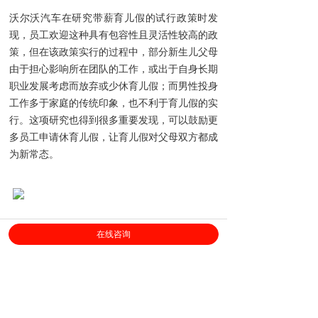
沃尔沃汽车在研究带薪育儿假的试行政策时发
现，员工欢迎这种具有包容性且灵活性较高的政
策，但在该政策实行的过程中，部分新生儿父母
由于担心影响所在团队的工作，或出于自身长期
职业发展考虑而放弃或少休育儿假；而男性投身
工作多于家庭的传统印象，也不利于育儿假的实
行。这项研究也得到很多重要发现，可以鼓励更
多员工申请休育儿假，让育儿假对父母双方都成
为新常态。
2021年4月1日起，沃尔沃汽车推出“沃尔沃全球
在线咨询
带薪育儿假”
为鼓励更多员工申请休育儿假，沃尔沃汽车将加
强对这项政策的宣传和解读。例如，将24周带
薪育儿假作为全体员工的默认预选项，旨在营造