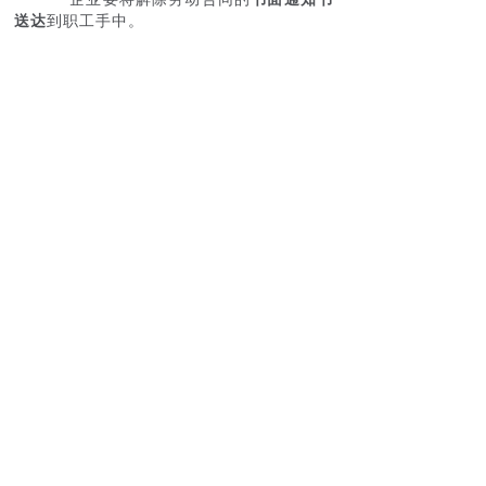
送达
到职工手中。
请事假期间，发工资吗？
杨保全表示，根据现行劳动法律法
规，劳动者请事假，企业可以不发工资。
专业人士有何建议？
在沈建峰看来，我国事假制度依然有很
大的完善空间，可以设置底线性的事假规
则，并明确用人单位应通过民主程序制定事
假规则，为明确双方当事人事假问题上的权
利和义务提供依据。
“当职工遇到重大家庭变故时，企业
应考虑到职工的客观需求，以普通善良人的
宽容心、同理心加以对待。”杨保全说。他认
为，
事假制度应符合中华民族传统人伦道德
和善良风俗，尊重公序良俗
。
职工权益被侵害，如何维权？