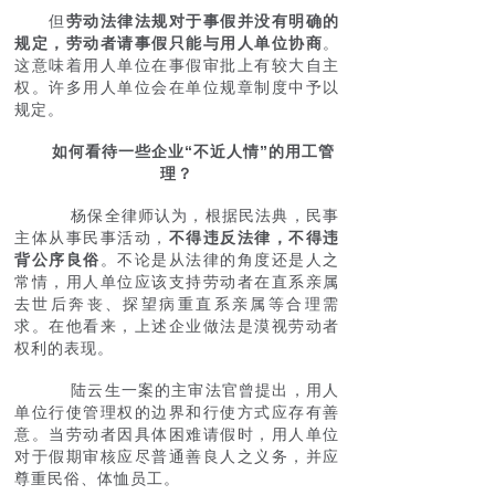
但
劳动法律法规对于事假并没有明确的
规定，劳动者请事假只能与用人单位协商
。
这意味着用人单位在事假审批上有较大自主
权。许多用人单位会在单位规章制度中予以
规定。
如何看待一些企业“不近人情”的用工管
理？
杨保全律师认为，根据民法典，民事
主体从事民事活动，
不得违反法律，不得违
背公序良俗
。不论是从法律的角度还是人之
常情，用人单位应该支持劳动者在直系亲属
去世后奔丧、探望病重直系亲属等合理需
求。在他看来，上述企业做法是漠视劳动者
权利的表现。
陆云生一案的主审法官曾提出，用人
单位行使管理权的边界和行使方式应存有善
意。当劳动者因具体困难请假时，用人单位
对于假期审核应尽普通善良人之义务，并应
尊重民俗、体恤员工。