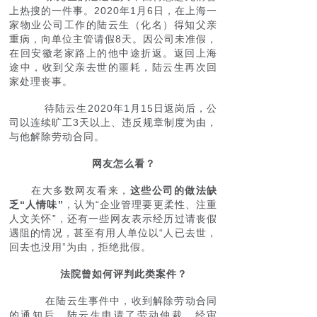
上热搜的一件事。2020年1月6日，在上海一
家物业公司工作的陆云生（化名）得知父亲
重病，向单位主管请假8天。因公司未准假，
在回安徽老家路上的他中途折返。返回上海
途中，收到父亲去世的噩耗，陆云生再次回
家处理丧事。
待陆云生2020年1月15日返岗后，公
司以连续旷工3天以上、违反规章制度为由，
与他解除劳动合同。
网友怎么看？
在大多数网友看来，
这些公司的做法缺
乏“人情味”
，认为“企业管理要更柔性、注重
人文关怀”，还有一些网友表示经历过请丧假
遇阻的情况，甚至有用人单位以“人已去世，
回去也没用”为由，拒绝批假。
法院曾如何评判此类案件？
在陆云生事件中，收到解除劳动合同
的通知后，陆云生申请了劳动仲裁。经审