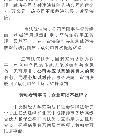
理，裁决公司支付违法解除劳动合同赔偿金
7.5万余元。该公司不服裁决结果，诉至法
院。
一审法院认为，公司罔顾事件背景缘
由，机械适用规章制度，严苛施行用工管
理，显然不当。在一审法院判决其构成违法
解除劳动合同后，该公司再次提起诉讼。
二审法院认为，回老家为父操办丧
事，符合中华民族传统人伦道德和善良风
俗，无可厚非，
公司亦应以普通善良人的宽
容心、同理心加以对待
。最终法院二审判决
驳回了该公司的上诉，维持原判。
劳动者请事假，企业可以不批吗？
中央财经大学劳动法和社会保障法研究
中心主任沈建峰和北京中银律师事务所高级
合伙人杨保全律师均认为，直系亲属去世后
奔丧、探望病重直系亲属等事项，劳动者可
以请事假。