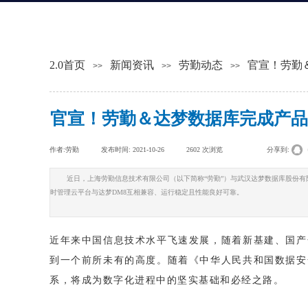
2.0首页
新闻资讯
劳勤动态
官宣！劳勤
>>
>>
>>
官宣！劳勤＆达梦数据库完成产品
作者:
劳勤
|
发布时间:
2021-10-26
|
2602
次浏览
|
|
分享到:
近日，上海劳勤信息技术有限公司（以下简称“劳勤”）与武汉达梦数据库股份有
时管理云平台与达梦DM8互相兼容、运行稳定且性能良好可靠。
近年来中国信息技术水平飞速发展，随着新基建、国产
到一个前所未有的高度。随着《中华人民共和国数据安
系，将成为数字化进程中的坚实基础和必经之路。