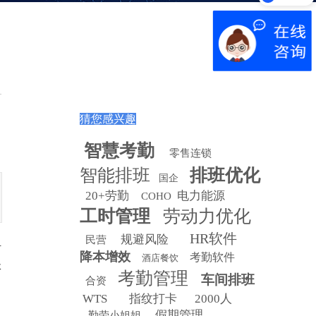
产品演示
！
猜您感兴趣
智慧
考勤
零售连锁
智能排班
排班优化
国企
20+劳勤
电力能源
COHO
工时管理
劳动力优化
HR软件
规避风险
民营
升
降本增效
考勤软件
酒店餐饮
体
考勤管理
车间排班
合资
WTS
指纹打卡
2000人
假期管理
勤劳小姐姐