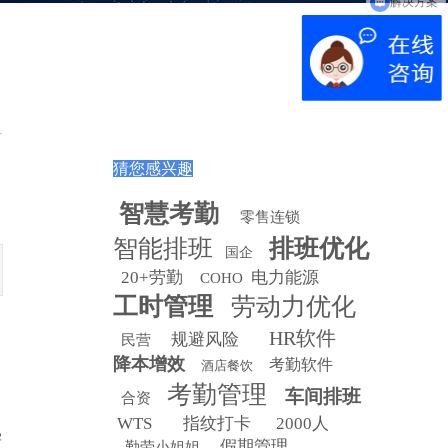
猜您感兴趣
智慧
考勤
零售连锁
智能排班
排班优化
国企
，
20+劳勤
电力能源
COHO
工时管理
劳动力优化
HR软件
规避风险
民营
降本增效
考勤软件
酒店餐饮
考勤管理
车间排班
合资
司
WTS
指纹打卡
2000人
宇
假期管理
勤劳小姐姐