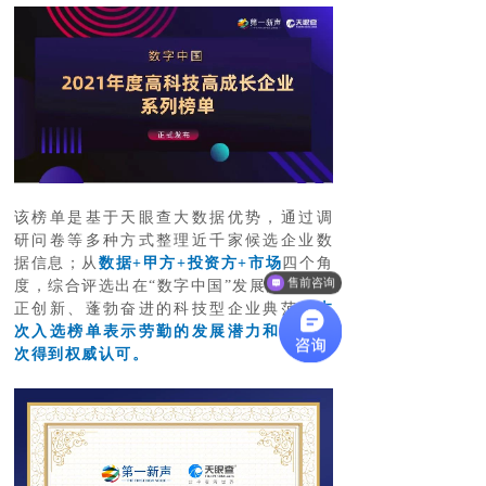
该榜单是基于天眼查大数据优势，通过调
研问卷等多种方式整理近千家候选企业数
据信息；从
数据+甲方+投资方+市场
四个角
售前咨询
度，综合评选出在“数字中国”发展大潮中守
正创新、蓬勃奋进的科技型企业典范。
本
次入选榜单表示劳勤的发展潜力和前景再
次得到权威认可。