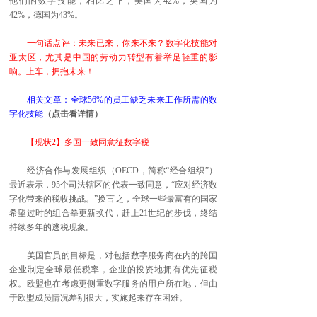
他们的数字技能，相比之下，美国为42%，英国为
42%，德国为43%。
一句话点评：未来已来，你来不来？数字化技能对
亚太区，尤其是中国的劳动力转型有着举足轻重的影
响。上车，拥抱未来！
相关文章：全球56%的员工缺乏未来工作所需的数
字化技能
（点击看详情）
【现状2】多国一致同意征数字税
经济合作与发展组织（OECD，简称“经合组织”）
最近表示，95个司法辖区的代表一致同意，“应对经济数
字化带来的税收挑战。”换言之，全球一些最富有的国家
希望过时的组合拳更新换代，赶上21世纪的步伐，终结
持续多年的逃税现象。
美国官员的目标是，对包括数字服务商在内的跨国
企业制定全球最低税率，企业的投资地拥有优先征税
权。欧盟也在考虑更侧重数字服务的用户所在地，但由
于欧盟成员情况差别很大，实施起来存在困难。