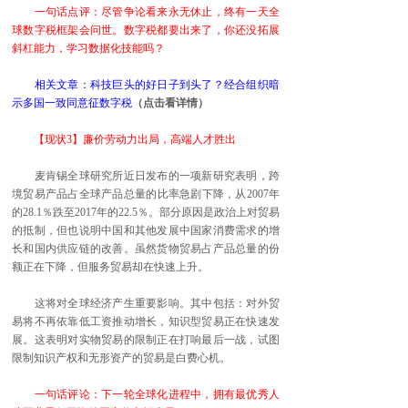
一句话点评：尽管争论看来永无休止，终有一天全
球数字税框架会问世。数字税都要出来了，你还没拓展
斜杠能力，学习数据化技能吗？
相关文章：科技巨头的好日子到头了？经合组织暗
示多国一致同意征数字税
（点击看详情）
【现状3】廉价劳动力出局，高端人才胜出
麦肯锡全球研究所近日发布的一项新研究表明，跨
境贸易产品占全球产品总量的比率急剧下降，从2007年
的28.1％跌至2017年的22.5％。部分原因是政治上对贸易
的抵制，但也说明中国和其他发展中国家消费需求的增
长和国内供应链的改善。虽然货物贸易占产品总量的份
额正在下降，但服务贸易却在快速上升。
这将对全球经济产生重要影响。其中包括：对外贸
易将不再依靠低工资推动增长，知识型贸易正在快速发
展。这表明对实物贸易的限制正在打响最后一战，试图
限制知识产权和无形资产的贸易是白费心机。
一句话评论：下一轮全球化进程中，拥有最优秀人