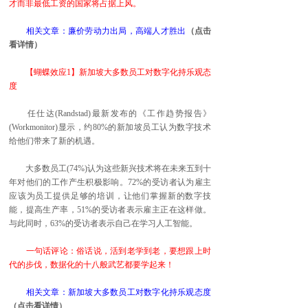
才而非最低工资的国家将占据上风。
相关文章：廉价劳动力出局，高端人才胜出
（点击
看详情）
【蝴蝶效应1】新加坡大多数员工对数字化持乐观态
度
任仕达(Randstad)最新发布的《工作趋势报告》
(Workmonitor)显示，约80%的新加坡员工认为数字技术
给他们带来了新的机遇。
大多数员工(74%)认为这些新兴技术将在未来五到十
年对他们的工作产生积极影响。72%的受访者认为雇主
应该为员工提供足够的培训，让他们掌握新的数字技
能，提高生产率，51%的受访者表示雇主正在这样做。
与此同时，63%的受访者表示自己在学习人工智能。
一句话评论：俗话说，活到老学到老，要想跟上时
代的步伐，数据化的十八般武艺都要学起来！
相关文章：新加坡大多数员工对数字化持乐观态度
（点击看详情）