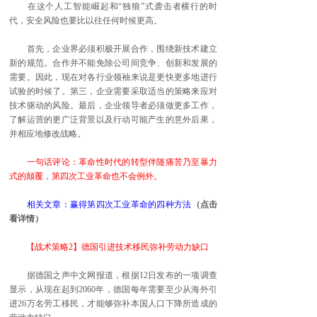
在这个人工智能崛起和“独狼”式袭击者横行的时
代，安全风险也要比以往任何时候更高。
首先，企业界必须积极开展合作，围绕新技术建立
新的规范。合作并不能免除公司间竞争、创新和发展的
需要。因此，现在对各行业领袖来说是更快更多地进行
试验的时候了。第三，企业需要采取适当的策略来应对
技术驱动的风险。最后，企业领导者必须做更多工作，
了解运营的更广泛背景以及行动可能产生的意外后果，
并相应地修改战略。
一句话评论：革命性时代的转型伴随痛苦乃至暴力
式的颠覆，第四次工业革命也不会例外。
相关文章：赢得第四次工业革命的四种方法
（点击
看详情）
【战术策略2】德国引进技术移民弥补劳动力缺口
据德国之声中文网报道，根据12日发布的一项调查
显示，从现在起到2060年，德国每年需要至少从海外引
进26万名劳工移民，才能够弥补本国人口下降所造成的