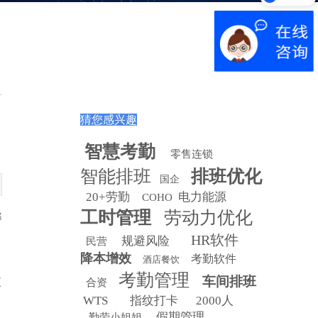
猜您感兴趣
智慧
考勤
零售连锁
智能排班
排班优化
国企
20+劳勤
电力能源
COHO
工时管理
劳动力优化
都
HR软件
规避风险
民营
降本增效
考勤软件
酒店餐饮
考勤管理
车间排班
更
合资
WTS
指纹打卡
2000人
。
假期管理
勤劳小姐姐