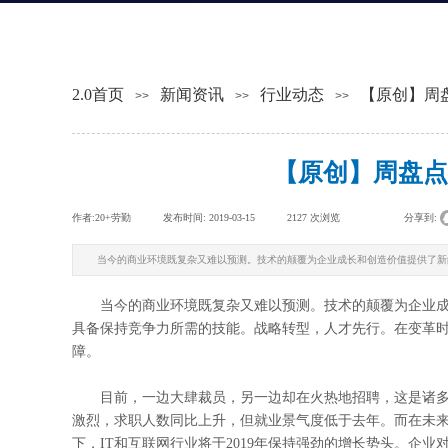
2.0首页
新闻资讯
行业动态
【原创】周
>>
>>
>>
【原创】周盘点
作者:
20+劳勤
|
发布时间:
2019-03-15
|
2127
次浏览
|
|
分享到:
当今的商业环境既复杂又难以预测。技术的颠覆为企业成长和创造价值提供了新
当今的商业环境既复杂又难以预测。技术的颠覆为企业成
具备保持竞争力所需的技能。战略转型，人才先行。在变革
障。
目前，一边大肆裁员，另一边却在火热地招聘，这是诸多
激烈，求职人数同比上升，但就业景气度低于去年。而在未来
下，IT和互联网行业将于2019年保持强劲的增长势头。企