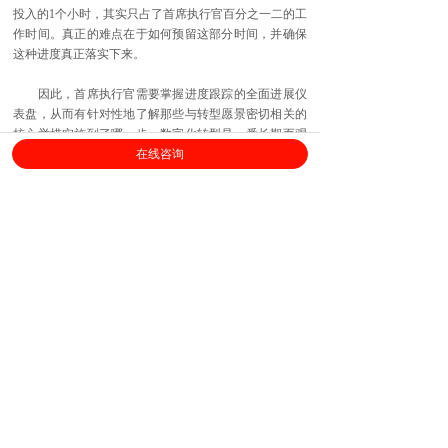
投入的1个小时，其实只占了首席执行官百分之一二的工
作时间。真正的难点在于如何预留这部分时间，并确保
这种进度真正落实下来。
因此，首席执行官需要掌握进度跟踪的全面进展仪
表盘，从而有针对性地了解那些与转型愿景密切相关的
核心举措实施到了哪一步。数字化转型是一番长期而艰
在线咨询
苦的奋斗，只关注投资回报等短期指标会将这番努力引
向歧路。某些新型指标（例如数字渠道的注册人数、数
字参与度等等）可以评估数字工具的使用率，更适合于
精准地衡量转型进度。
交付——在执行的同时进行微调和修正
决策六：迅速灵活地做好资源分配
转型期间，首席执行官与高管团队最重要的管理手
段就是资源分配。资源分配并不仅仅是指“恰当地调拨资
源”——这只是首席执行官的日常决策内容。在企业的数
字化转型过程中，首席执行官要决定的是资源分配的流
程与业务运行的节奏。