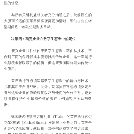
性的信息。
与所有关键利益相关者充分沟通之后，此前设立的
大胆而长远的变革目标将变得更加清晰，帮助企业在转
型期间逐个攻破短期财务目标。
决策四：确定企业在数字生态圈中的定位
新兴企业往往依仗于数字生态圈，藉由从技术、平
台到厂商的各种低成本资源挑战传统企业。这一直是行
业颠覆者赖以获胜的优势，但这些资源同样能为传统企
业所用。
首席执行官必须深谙数字生态圈中的能力与技术，
并将其用于自身战略。此外，首席执行官也必须决定自
身对这些企业的依赖程度以及与他们的合作关系，也必
须懂得保护企业最有价值的资产，例如客户关系与数
据。
德国著名连锁书店塔利亚（Thalia）的首席执行官迈
克尔·布施（Michael Busch）推出线上业务之前，首先全
面评估了供应链，然后携手其他书商成立了书店联盟，