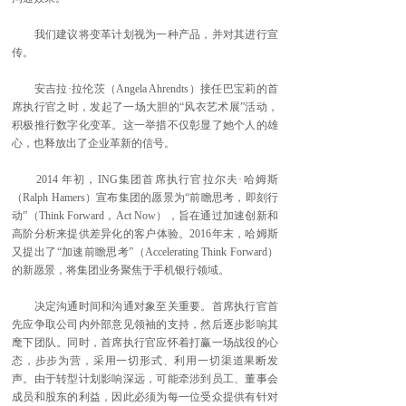
我们建议将变革计划视为一种产品，并对其进行宣
传。
安吉拉·拉伦茨（Angela Ahrendts）接任巴宝莉的首
席执行官之时，发起了一场大胆的“风衣艺术展”活动，
积极推行数字化变革。这一举措不仅彰显了她个人的雄
心，也释放出了企业革新的信号。
2014 年初，ING集团首席执行官拉尔夫·哈姆斯
（Ralph Hamers）宣布集团的愿景为“前瞻思考，即刻行
动”（Think Forward，Act Now），旨在通过加速创新和
高阶分析来提供差异化的客户体验。2016年末，哈姆斯
又提出了“加速前瞻思考”（Accelerating Think Forward）
的新愿景，将集团业务聚焦于手机银行领域。
决定沟通时间和沟通对象至关重要。首席执行官首
先应争取公司内外部意见领袖的支持，然后逐步影响其
麾下团队。同时，首席执行官应怀着打赢一场战役的心
态，步步为营，采用一切形式、利用一切渠道果断发
声。由于转型计划影响深远，可能牵涉到员工、董事会
成员和股东的利益，因此必须为每一位受众提供有针对