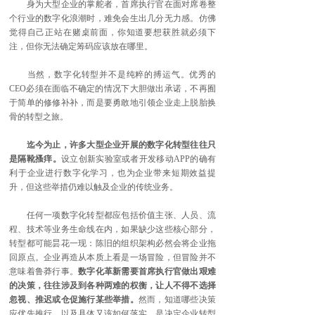
身为大型企业的掌舵者，首席执行官在面对席卷整
个行业的数字化浪潮时，难免会生出几分无力感。仿佛
觉得自己正站在赌桌前面，你知道要想获胜就必须下
注，但你无法确定筹码应该放在哪里。
当然，数字化转型并不是纯粹的搏运气。优秀的
CEO必须在面临不确定的情况下大胆做出承诺，不再囿
于简单的修修补补，而是要勇敢地引领企业走上脱胎换
骨的转型之旅。
迄今为止，许多大型企业开展的数字化转型往往只
是隔靴搔痒。
设立创新实验室或者开发移动APP的确有
利于企业进行数字化学习，也为企业带来短期效益提
升，但这些举措仍难以触及企业的传统业务。
任何一项数字化转型都应包括价值主张、人员、流
程、技术等业务生命线在内，如果缺少这些核心部分，
转型都可能昙花一现：陈旧的组织架构必然会将企业拖
回原点。企业再造从本质上看是一场冒险，但冒险并不
意味着鲁莽行事。
数字化革新需要首席执行官做出艰难
的决策，往往涉及到各种两难的权衡，让人不得不选择
忽视、推迟或仓促施行某些举措。
然而，知道哪些决策
应优先推行，以及具体又该如何落实，是决定企业转型