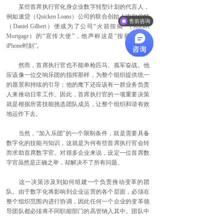
某些首席执行官化身企业数字转型计划的代言人，
例如速贷（Quicken Loans）公司的联合创始人吉尔伯特
售前咨询
（Daniel Gilbert）便成为了公司“火箭按揭”（Rocket
Mortgage）的“宣传大使”，他声称这是“按揭行业的
iPhone时刻”。
然而，首席执行官也不能单枪匹马、孤军奋战。他
应该像一位交响乐团的指挥那样，为整个组织提供统一
的愿景和持续的引导；他的麾下还应该有一群业务负责
人来推动日常工作。因此，首席执行官的一项重要决策
就是根据所需技能挑选团队成员，让整个组织和谐有效
地运作下去。
当然，“加入乐团”的一个限制条件，就是需要具备
数字化的技能与知识，这就是为何有些首席执行官会转
而求助首席数字官。对很多企业来说，设定一位首席数
字官虽然是正确之举，却解决不了所有问题。
这一决策涉及到如何组建一个负责推动变革的团
队。由于数字化将影响到企业运营的各个层面，必须在
整个组织范围内进行协调，因此任何一个企业的变革领
导团队都必须将不同职能部门的高管纳入其中。团队中