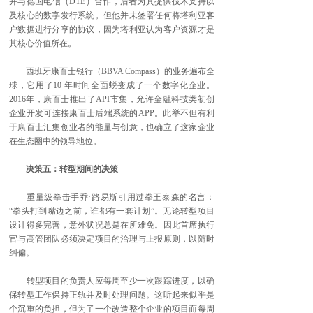
并与德国电信（DTE）合作，后者为其提供技术支持以
及核心的数字发行系统。但他并未签署任何将塔利亚客
户数据进行分享的协议，因为塔利亚认为客户资源才是
其核心价值所在。
西班牙康百士银行（BBVA Compass）的业务遍布全
球，它用了10 年时间全面蜕变成了一个数字化企业。
2016年，康百士推出了API市集，允许金融科技类初创
企业开发可连接康百士后端系统的APP。此举不但有利
于康百士汇集创业者的能量与创意，也确立了这家企业
在生态圈中的领导地位。
决策五：转型期间的决策
重量级拳击手乔·路易斯引用过拳王泰森的名言：
“拳头打到嘴边之前，谁都有一套计划”。无论转型项目
设计得多完善，意外状况总是在所难免。因此首席执行
官与高管团队必须决定项目的治理与上报原则，以随时
纠偏。
转型项目的负责人应每周至少一次跟踪进度，以确
保转型工作保持正轨并及时处理问题。这听起来似乎是
个沉重的负担，但为了一个改造整个企业的项目而每周