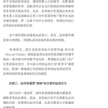
应不仅包括富有远见、懂得鼓舞人心的领导，也要邀请
深受敬重的高管，贡献其对企业运行机制的深刻理解和
变革管理方面的专长。此外，首席执行官挑选出来的业
务负责人应该能够在日常工作中彰显并推广数字文化的
关键价值观，即：以客户为中心的理念、协调合作的心
态和良好的风险容忍度。
这个领导团队的规模未必很大。其实，这些通常都
是很小的团队，但团队成员必须具备全面的技能。
举例而言，星巴克前首席执行官霍华德·舒尔茨
（Howard Schultz）便指派首席信息官和首席数字官携手
推动一项为期10年的数字化任务，希望能在北美门店广
泛普及移动支付，并与该公司的会员计划“星享卡”紧密
结合。欧洲一家能源公司的类似变革则由首席运营官、
首席营销官和首席销售官共同领军。
决策三：如何将愿景“推销”给主要利益相关方
推行任何一项变革，倡导者都需要积极沟通愿景、
阐释变革的必要性。因此，首席执行官不仅需要决定沟
通的内容，更要明白如何沟通，以及沟通多久才能确保
沟通效果。