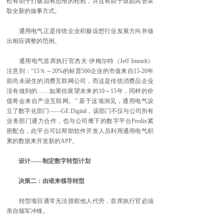
松有助于打破固有思维的桎梏，并且有助于鼓励高管采
取全新的做事方式。
通用电气正是传统企业积极设想行业发展方向并做
出相应调整的范例。
通用电气首席执行官杰夫·伊梅尔特（Jeff Immelt）
注意到：“15％～20%的标普500企业的市值来自15-20年
前尚未诞生的消费互联网公司，而这是传统消费品企业
没有做到的……如果你展望未来的10～15年，同样的价
值将会来自产业互联网。” 基于这项洞见，通用电气设
立了数字化部门——GE Digital，该部门不仅与公司所有
业务部门通力合作，也与公司麾下的数字平台Predix紧
密配合，此平台可以帮助软件开发人员利用通用电气积
累的数据来开发新的APP。
设计——制定数字转型计划
决策二：由谁来领导转型
转型项目通常无法授权他人代劳，首席执行官必须
亲自领军冲锋。