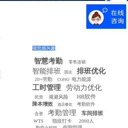
猜您感兴趣
智慧
考勤
零售连锁
智能排班
排班优化
国企
20+劳勤
电力能源
COHO
工时管理
劳动力优化
HR软件
规避风险
民营
降本增效
考勤软件
酒店餐饮
考勤管理
车间排班
合资
WTS
指纹打卡
2000人
假期管理
勤劳小姐姐