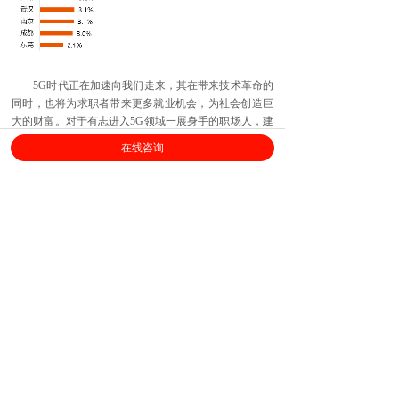
5G时代正在加速向我们走来，其在带来技术革命的
同时，也将为求职者带来更多就业机会，为社会创造巨
大的财富。对于有志进入5G领域一展身手的职场人，建
议拓宽和强化相关的知识与技能，深入了解5G领域，将
在线咨询
自己培养为复合型、高潜质的入局者。
上海劳勤信息技术有限公司
400-696-6361
客服电话：
（
工作日9:00-18:00
）