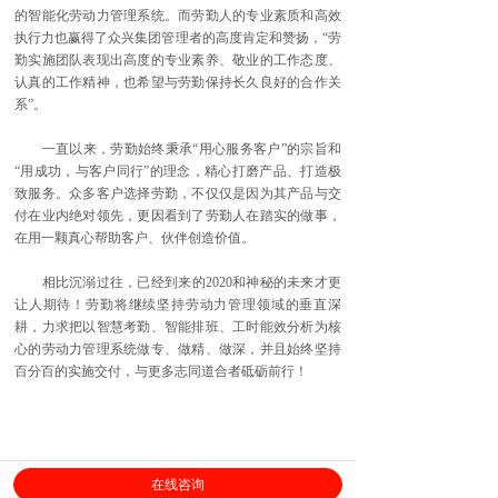
的智能化劳动力管理系统。而劳勤人的专业素质和高效
执行力也赢得了众兴集团管理者的高度肯定和赞扬，“劳
勤实施团队表现出高度的专业素养、敬业的工作态度、
认真的工作精神，也希望与劳勤保持长久良好的合作关
系”。
一直以来，劳勤始终秉承“用心服务客户”的宗旨和
“用成功，与客户同行”的理念，精心打磨产品、打造极
致服务。众多客户选择劳勤，不仅仅是因为其产品与交
付在业内绝对领先，更因看到了劳勤人在踏实的做事，
在用一颗真心帮助客户、伙伴创造价值。
相比沉溺过往，已经到来的2020和神秘的未来才更
让人期待！劳勤将继续坚持劳动力管理领域的垂直深
耕，力求把以智慧考勤、智能排班、工时能效分析为核
心的劳动力管理系统做专、做精、做深，并且始终坚持
百分百的实施交付，与更多志同道合者砥砺前行！
在线咨询