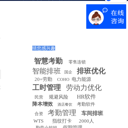
猜您感兴趣
智慧
考勤
零售连锁
智能排班
排班优化
国企
20+劳勤
电力能源
COHO
工时管理
劳动力优化
依
HR软件
规避风险
民营
降本增效
考勤软件
酒店餐饮
考勤管理
车间排班
合资
WTS
指纹打卡
2000人
假期管理
勤劳小姐姐