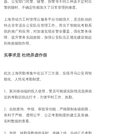
题。公安部门民警、辅警、协警等不同工种及不定时出
警的随时、不确定性都加大了日常管理的难度。
上海劳动力工时管理云服务平台功能强大，灵活机动的
特点非常适合公安队伍管理工作。而当下智能化考勤系
统的推广和应用，对加速实现全警全覆盖，强化警务保
障、提升警务实战效能，加强公安队伍正规化建设能起
到有效辅助作用。
实事求是 杜绝弄虚作假
此次上海劳勤将集中在以下三方面，实现寻乌公安局智
能化、人性化考勤制度。
1、新兴移动端的投入使用，警员可根据实际情况选择就
近的考勤识别点打卡，方便平时工作、执勤。
2、自助查询、申报、审批等功能，严格限制各级权限，
有利于严格、透明公平、公正考勤制度的建立及准确、
实时数据的查看。
3、加班、缺勤等数据的实时、准确上传，自动汇总考勤