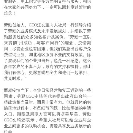
业服务、用工指导等多方面的支持与服务，相信
在大家的共同努力下，一定可以顺利度过暂时的
难关！
劳勤创始人、CEO汪友宝向人社局一行领导介绍
了劳勤的业务模式及未来发展规划，并细数了劳
勤服务过的众多知名客户及案例。“劳勤一直以
来贯彻‘用成功，与客户同行’的理念，疫情期
间，尽管企业也有困难，但我们紧急出台客户免
费咨询业务、湖北地区服务不变的支持政策。除
了展现我们的企业担当外，也是一种感恩。这么
多年客户的不离不弃，政府的支持和扶持，都让
我们有信心、更愿意竭尽全力和他们一起承担、
共克时艰。”
而就疫情当下，企业日常经营和复工遇到的一些
困难，劳勤CGO史琦等代表提出政府出台的一
些政策相当及时、而且非常有力。但就具体的实
施落地过程中，有些细节问题，比如明确的申请
入口、期限及周期方面可以再尽善尽美。劳勤
CGO史琦还表示，希望人社局可以给企业与企
业之间更多的联动机会、资源共享及业务展示的
机会。