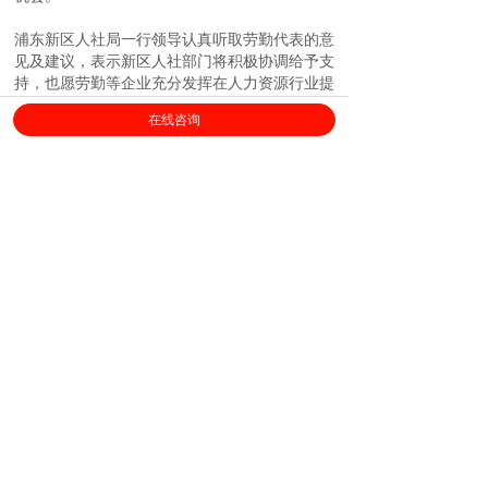
浦东新区人社局一行领导认真听取劳勤代表的意
见及建议，表示新区人社部门将积极协调给予支
持，也愿劳勤等企业充分发挥在人力资源行业提
质增效的积极作用，助力企业生存及就业竞争方
在线咨询
面形成正向循环，共同推动浦东经济跨越式发
展。
上海劳勤信息技术有限公司
400-696-6361
客服电话：
（
工作日9:00-18:00
）