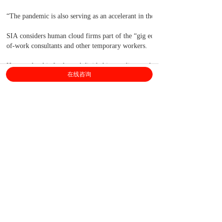
“The pandemic is also serving as an accelerant in the B2B talent platform pus
SIA considers human cloud firms part of the “gig economy.” According to SI
of-work consultants and other temporary workers.
Human cloud is further subdivided into online work services, online staffin
在线咨询
In online work services, a platform enables independent workers to provide 
based work; examples include Mechanical Turk and Gigwalk.
上海劳勤信息技术有限公司
400-696-6361
客服电话：
（
工作日9:00-18:00
）