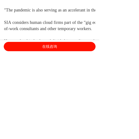
“The pandemic is also serving as an accelerant in the B2B talent platform pus
SIA considers human cloud firms part of the “gig economy.” According to SI
of-work consultants and other temporary workers.
Human cloud is further subdivided into online work services, online staffin
在线咨询
In online work services, a platform enables independent workers to provide 
based work; examples include Mechanical Turk and Gigwalk.
上海劳勤信息技术有限公司
400-696-6361
客服电话：
（
工作日9:00-18:00
）