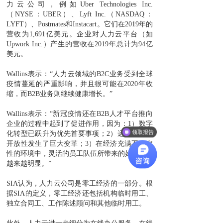
力云公司，例如Uber Technologies Inc.
（NYSE：UBER）、Lyft Inc.（NASDAQ：
LYFT）、Postmates和Instacart。它们在2019年的
营收为1,691亿美元。企业对人力云平台（如
Upwork Inc.）产生的营收在2019年总计为94亿
美元。
Wallins表示：“人力云领域的B2C业务受到全球
疫情蔓延的严重影响，并且很可能在2020年收
缩，而B2B业务则继续健康增长。”
Wallins表示：“新冠疫情还在B2B人才平台推向
企业的过程中起到了促进作用，因为：1）数字
领取报告
化转型已跃升为优先首要事项；2）远程工作的
开放性发生了巨大变革；3）在经济充满不确定
性的环境中，灵活的员工队伍所带来的好处变得
越来越明显。”
SIA认为，人力云公司是零工经济的一部分。根
据SIA的定义，零工经济还包括机构临时用工、
独立合同工、工作陈述顾问和其他临时用工。