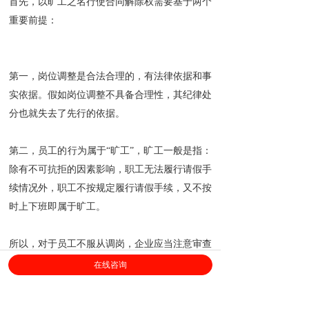
首先，以旷工之名行使合同解除权需要基于两个
重要前提：
第一，岗位调整是合法合理的，有法律依据和事
实依据。假如岗位调整不具备合理性，其纪律处
分也就失去了先行的依据。
第二，员工的行为属于“旷工”，旷工一般是指：
除有不可抗拒的因素影响，职工无法履行请假手
续情况外，职工不按规定履行请假手续，又不按
时上下班即属于旷工。
所以，对于员工不服从调岗，企业应当注意审查
调岗的合理性和合法性，同时不急于做分决定，
在线咨询
在双方处于争议状态（特别是员工已申请仲裁）
的情况下，单方的处分行为往往会被认定为无