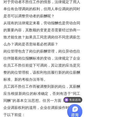
对于劳动者不胜任工作的情形，法律规定了用人
单位有合理调岗的权利，但用人单位调岗的同时
是否可以调整劳动者的薪酬呢？
从现有的法律规定来看，劳动报酬也是劳动合同
的重要内容，其数额的变更是否需要经过协商一
致才能生效？如果员工同意调岗但不同意调薪怎
么办？调岗是否意味着必然调薪？
岗位管理包含了岗位的薪酬管理，岗位异动也往
往伴随着岗位报酬标准的变动，法律规定了企业
在员工不胜任前提下可调岗，其让渡的应当是完
整的岗位管理权，该权利包括履行新的岗位薪酬
标准、新的考核办法等等。
员工因不胜任工作而被调整到新的岗位，其薪酬
应当根据新岗位的标准确定，否则有违于“同工
售前咨询
同酬”的基本立法思想。但另一方面，为了防止
企业调薪权利的滥用，企业在调薪操作时应当基
于以下前提：